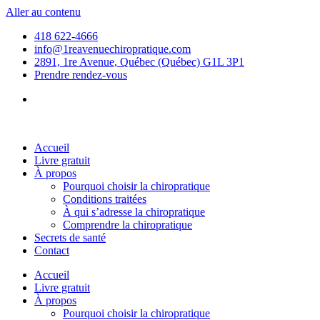
Aller au contenu
418 622-4666
info@1reavenuechiropratique.com
2891, 1re Avenue, Québec (Québec) G1L 3P1
Prendre rendez-vous
Accueil
Livre gratuit
À propos
Pourquoi choisir la chiropratique
Conditions traitées
À qui s’adresse la chiropratique
Comprendre la chiropratique
Secrets de santé
Contact
Accueil
Livre gratuit
À propos
Pourquoi choisir la chiropratique