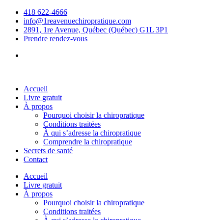
Aller
418 622-4666
au
info@1reavenuechiropratique.com
contenu
2891, 1re Avenue, Québec (Québec) G1L 3P1
Prendre rendez-vous
Accueil
Livre gratuit
À propos
Pourquoi choisir la chiropratique
Conditions traitées
À qui s’adresse la chiropratique
Comprendre la chiropratique
Secrets de santé
Contact
Accueil
Livre gratuit
À propos
Pourquoi choisir la chiropratique
Conditions traitées