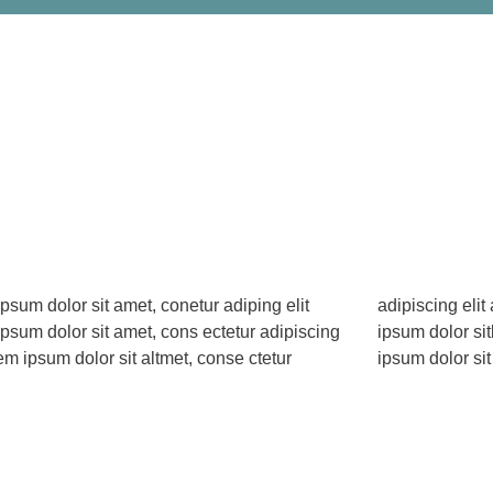
psum dolor sit amet, conetur adiping elit
ng elit aloma lomiur off silder tolos. Lorem
psum dolor sit amet, cons ectetur adipiscing
olor sitlor amet, conetur adiping elit Lorem
rem ipsum dolor sit altmet, conse ctetur
ipsum dolor sit