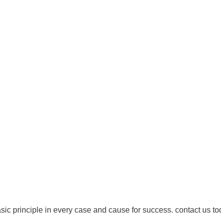
Mardi : 8 h à 12 h / 13 h à 19 h 30
Mercredi : 14 h à 19 h 30
Jeudi : 8 h à 12 h / 13 h à 19 h 30
Vendredi : Fermé
droits réservés - 1re Avenue Chiropratique 2026
Politique de confidentialité
asic principle in every case and cause for success. contact us to