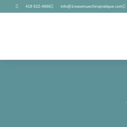
418 622-4666
info@1reavenuechiropratique.com