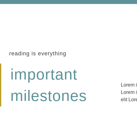
reading is everything
important
Lorem i
adipisci
milestones
Lorem i
ipsum d
elit Lo