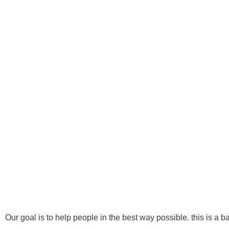
418 622-4666
info@1reavenuechiropratique.com
Ⓒ Tous 
Our goal is to help people in the best way possible. this is a b