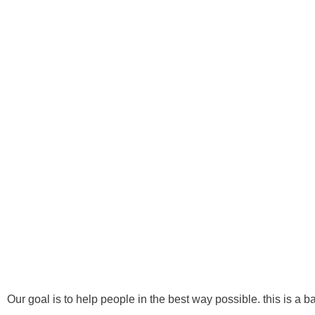
418 622-4666
info@1reavenuechiropratique.com
Ⓒ Tous 
Our goal is to help people in the best way possible. this is a b