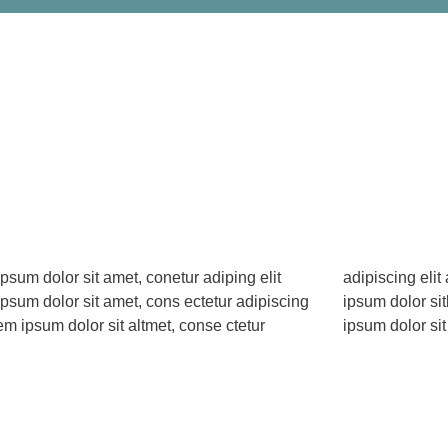
psum dolor sit amet, conetur adiping elit
ng elit aloma lomiur off silder tolos. Lorem
psum dolor sit amet, cons ectetur adipiscing
olor sitlor amet, conetur adiping elit Lorem
rem ipsum dolor sit altmet, conse ctetur
ipsum dolor sit