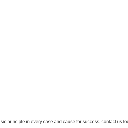
Mardi : 8 h à 12 h / 13 h à 19 h 30
Mercredi : 14 h à 19 h 30
Jeudi : 8 h à 12 h / 13 h à 19 h 30
Vendredi : Fermé
droits réservés - 1re Avenue Chiropratique 2026
Politique de confidentialité
asic principle in every case and cause for success. contact us to