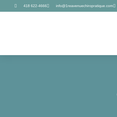
418 622-4666
info@1reavenuechiropratique.com