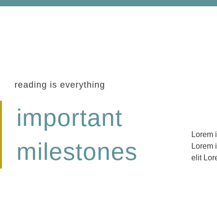
reading is everything
important
Lorem i
adipisci
milestones
Lorem i
ipsum d
elit Lo