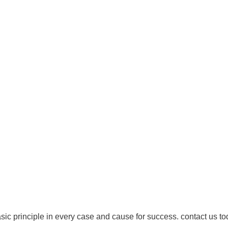
Mardi : 8 h à 12 h / 13 h à 19 h 30
Mercredi : 14 h à 19 h 30
Jeudi : 8 h à 12 h / 13 h à 19 h 30
Vendredi : Fermé
droits réservés - 1re Avenue Chiropratique 2026
Politique de confidentialité
asic principle in every case and cause for success. contact us to