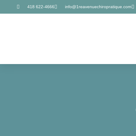
418 622-4666
info@1reavenuechiropratique.com