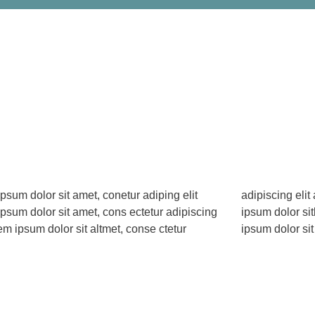
psum dolor sit amet, conetur adiping elit
ng elit aloma lomiur off silder tolos. Lorem
psum dolor sit amet, cons ectetur adipiscing
olor sitlor amet, conetur adiping elit Lorem
rem ipsum dolor sit altmet, conse ctetur
ipsum dolor sit