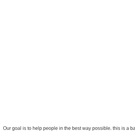
418 622-4666
info@1reavenuechiropratique.com
Ⓒ Tous 
Our goal is to help people in the best way possible. this is a b