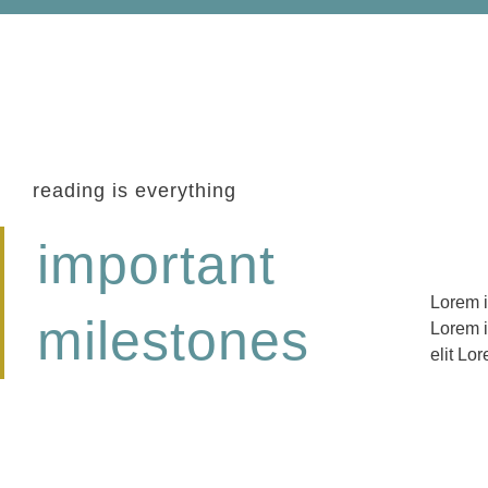
reading is everything
important
Lorem i
adipisci
milestones
Lorem i
ipsum d
elit Lo