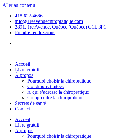
Aller au contenu
418 622-4666
info@1reavenuechiropratique.com
2891, 1re Avenue, Québec (Québec) G1L 3P1
Prendre rendez-vous
Accueil
Livre gratuit
À propos
Pourquoi choisir la chiropratique
Conditions traitées
À qui s’adresse la chiropratique
Comprendre la chiropratique
Secrets de santé
Contact
Accueil
Livre gratuit
À propos
Pourquoi choisir la chiropratique