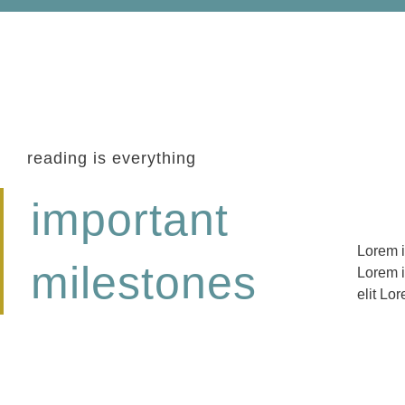
reading is everything
important
Lorem i
adipisci
milestones
Lorem i
ipsum d
elit Lo