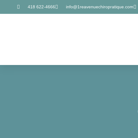
418 622-4666
info@1reavenuechiropratique.com