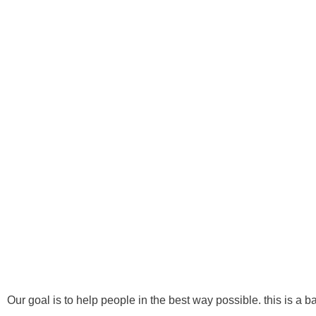
418 622-4666
info@1reavenuechiropratique.com
Ⓒ Tous 
Our goal is to help people in the best way possible. this is a b