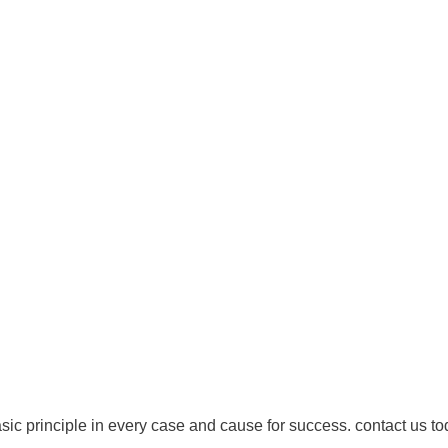
Mardi : 8 h à 12 h / 13 h à 19 h 30
Mercredi : 14 h à 19 h 30
Jeudi : 8 h à 12 h / 13 h à 19 h 30
Vendredi : Fermé
droits réservés - 1re Avenue Chiropratique 2026
Politique de confidentialité
asic principle in every case and cause for success. contact us to