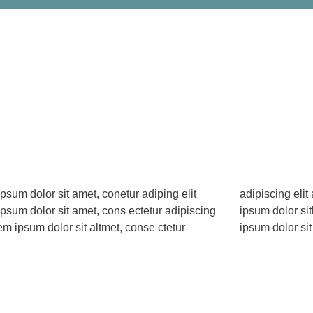
psum dolor sit amet, conetur adiping elit
ng elit aloma lomiur off silder tolos. Lorem
psum dolor sit amet, cons ectetur adipiscing
olor sitlor amet, conetur adiping elit Lorem
rem ipsum dolor sit altmet, conse ctetur
ipsum dolor sit